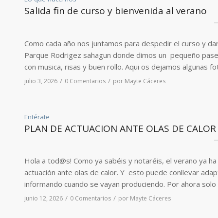
Salida fin de curso y bienvenida al verano
Como cada año nos juntamos para despedir el curso y dar 
Parque Rodrigez sahagun donde dimos un pequeño paseo y
con musica, risas y buen rollo. Aqui os dejamos algunas 
/
/
julio 3, 2026
0 Comentarios
por
Mayte Cáceres
Entérate
PLAN DE ACTUACION ANTE OLAS DE CALOR
Hola a tod@s! Como ya sabéis y notaréis, el verano ya ha 
actuación ante olas de calor. Y esto puede conllevar ada
informando cuando se vayan produciendo. Por ahora solo 
/
/
junio 12, 2026
0 Comentarios
por
Mayte Cáceres