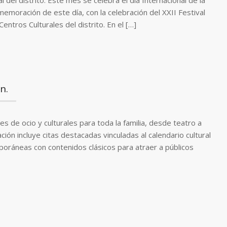
el distrito. Este mes se celebra el día Internacional de la
emoración de este día, con la celebración del XXII Festival
entros Culturales del distrito. En el […]
n.
s de ocio y culturales para toda la familia, desde teatro a
ión incluye citas destacadas vinculadas al calendario cultural
oráneas con contenidos clásicos para atraer a públicos