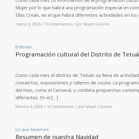
Como cada mes os informamos de la programación cultural d
Mujer por lo que habrá una programación especial en conm
Ellas Crean, en el que habrá diferentes actividades en los C
/
/
marzo 6, 2026
0 Comentarios
por
Mayte Cáceres
Entérate
Programación cultural del Distrito de Tetuá
Como cada mes el distrito de Tetuán se llena de actividade
conciertos, exposiciones y talleres de cocina. La programac
del mes, como el Carnaval, y combina propuestas contemp
diferentes. En el […]
/
/
febrero 6, 2026
0 Comentarios
por
Mayte Cáceres
Lo que hacemos
Resumen de nuestra Navidad