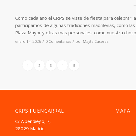
Como cada año el CRPS se viste de fiesta para celebrar l
participamos de algunas tradiciones madrileñas, como las 
Plaza Mayor y otras mas personales, como nuestra chocol
/
/
enero 14, 2026
0 Comentarios
por
Mayte Cáceres
1
2
3
4
5
CRPS FUENCARRAL
MAPA
C/ Albendiego, 7,
28029 Madrid