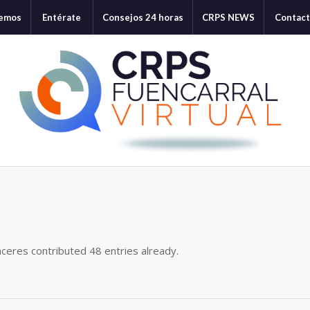
cemos
Entérate
Consejos 24 horas
CRPS NEWS
Contac
áceres
contributed 48 entries already.