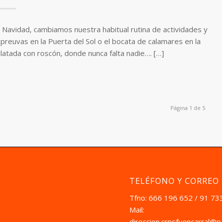
a Navidad, cambiamos nuestra habitual rutina de actividades y
preuvas en la Puerta del Sol o el bocata de calamares en la
atada con roscón, donde nunca falta nadie…. […]
Página 1 de 5
TELÉFONO Y CORREO
Tfno: 666 196 652 / 91 73
Mail:
direccion.crpsfuencarral@p