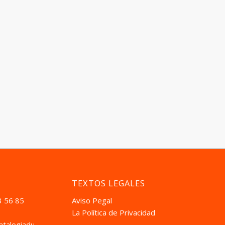
TEXTOS LEGALES
3 56 85
Aviso Pegal
La Política de Privacidad
atalogiadual.com