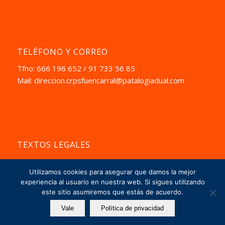
TELÉFONO Y CORREO
Tfno: 666 196 652 / 91 733 56 85
Mail:
direccion.crpsfuencarral@patalogiadual.com
TEXTOS LEGALES
Aviso Pegal
Utilizamos cookies para asegurar que damos la mejor
La Política de Privacidad
experiencia al usuario en nuestra web. Si sigues utilizando
este sitio asumiremos que estás de acuerdo.
Vale
Política de privacidad