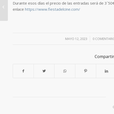
Durante esos días el precio de las entradas será de 3´50€
FIESTAS DE SAN ISIDRO
enlace
https://www.fiestadelcine.com/
2023
MAYO 12, 2023
/
0 COMENTARI
/
Compartir