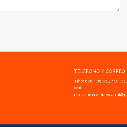
TELÉFONO Y CORREO
Tfno: 666 196 652 / 91 73
Mail:
direccion.crpsfuencarral@p