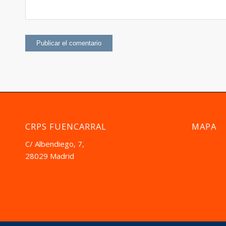
CRPS FUENCARRAL
MAPA
C/ Albendiego, 7,
28029 Madrid