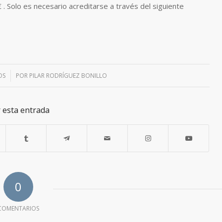
 . Solo es necesario acreditarse a través del siguiente
OS
POR
PILAR RODRÍGUEZ BONILLO
 esta entrada
0
COMENTARIOS