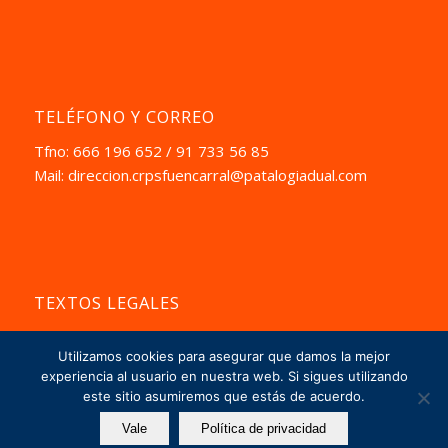
TELÉFONO Y CORREO
Tfno: 666 196 652 / 91 733 56 85
Mail:
direccion.crpsfuencarral@patalogiadual.com
TEXTOS LEGALES
Aviso Pegal
Utilizamos cookies para asegurar que damos la mejor
La Política de Privacidad
experiencia al usuario en nuestra web. Si sigues utilizando
este sitio asumiremos que estás de acuerdo.
Vale
Política de privacidad