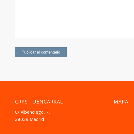
CRPS FUENCARRAL
MAPA
C/ Albendiego, 7,
28029 Madrid