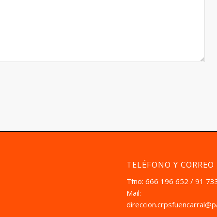
TELÉFONO Y CORREO
Tfno: 666 196 652 / 91 73
Mail:
direccion.crpsfuencarral@p