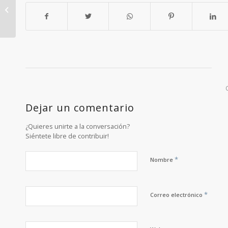
la Exposición «El
bienestar bajo nuestra
mirada»
Dejar un comentario
¿Quieres unirte a la conversación?
Siéntete libre de contribuir!
*
Nombre
*
Correo electrónico