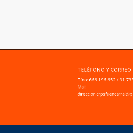
TELÉFONO Y CORREO
Tfno: 666 196 652 / 91 73
Mail:
direccion.crpsfuencarral@p