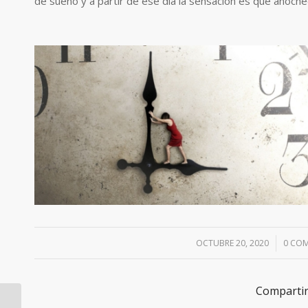
de sueño y a partir de ese día la sensación es que anoche
OCTUBRE 20, 2020
/
0 CO
Compartir
La foto más votada de