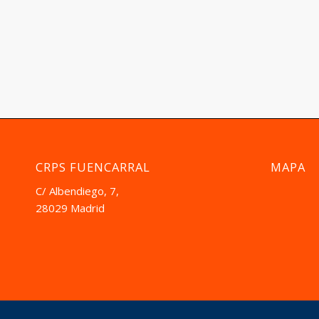
CRPS FUENCARRAL
MAPA
C/ Albendiego, 7,
28029 Madrid