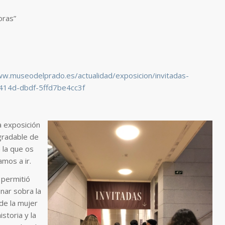
oras”
ww.museodelprado.es/actualidad/exposicion/invitadas-
414d-dbdf-5ffd7be4cc3f
a exposición
radable de
a la que os
amos a ir.
permitió
onar sobra la
 de la mujer
istoria y la