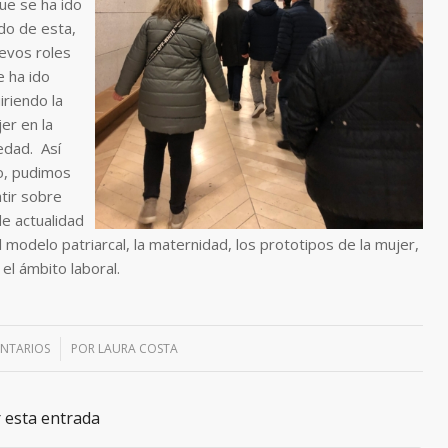
que se ha ido
do de esta,
uevos roles
e ha ido
iriendo la
er en la
edad. Así
, pudimos
tir sobre
e actualidad
 modelo patriarcal, la maternidad, los prototipos de la mujer,
 el ámbito laboral.
NTARIOS
/
POR
LAURA COSTA
 esta entrada