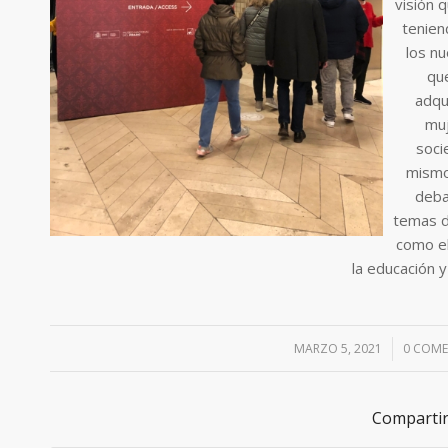
visión 
tenien
los n
qu
adqu
muj
soci
mismo
deba
temas d
como el
la educación y
MARZO 5, 2021
/
0 COME
Compartir