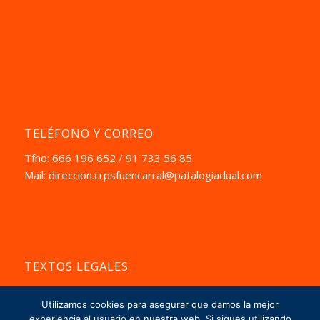
TELÉFONO Y CORREO
Tfno: 666 196 652 / 91 733 56 85
Mail:
direccion.crpsfuencarral@patalogiadual.com
TEXTOS LEGALES
Aviso Pegal
Utilizamos cookies para asegurar que damos la mejor
La Política de Privacidad
experiencia al usuario en nuestra web. Si sigues utilizando