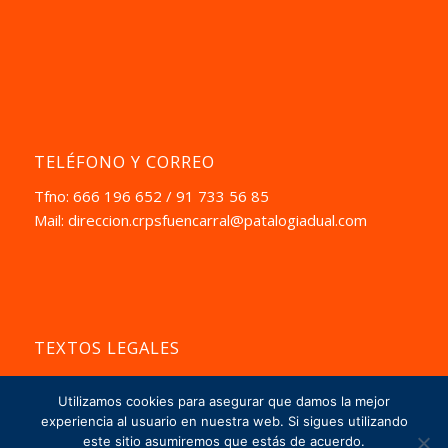
TELÉFONO Y CORREO
Tfno: 666 196 652 / 91 733 56 85
Mail:
direccion.crpsfuencarral@patalogiadual.com
TEXTOS LEGALES
Aviso Pegal
Utilizamos cookies para asegurar que damos la mejor
La Política de Privacidad
experiencia al usuario en nuestra web. Si sigues utilizando
este sitio asumiremos que estás de acuerdo.