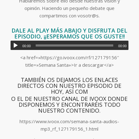
Hablaremos sobre ello desde nuestras visión y
opinión. Haciendo un pequeño debate que
compartimos con vosotr@s.
DALE AL PLAY MÁS ABAJO Y DISFRUTA DEL
EPISODIO, ¡¡ESPERAMOS QUE OS GUSTE!!
00:00
00:00
<a href=»https://go.ivoox.com/rf/127179156″
title=»Semana Santa»>Ir a descargar</a>
TAMBIÉN OS DEJAMOS LOS ENLACES
DIRECTOS CON NUESTRO EPISODIO DE
HOY, ASÍ COM
O EL DE NUESTRO CANAL DE IVOOX DONDE
DISPONEMOS Y ENCONTRARÉIS TODO
NUESTRO CONTENIDO.
https://www.ivoox.com/semana-santa-audios-
mp3_rf_127179156_1.html