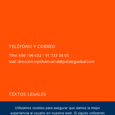
TELÉFONO Y CORREO
Tfno: 666 196 652 / 91 733 56 85
Mail:
direccion.crpsfuencarral@patalogiadual.com
TEXTOS LEGALES
Aviso Pegal
Utilizamos cookies para asegurar que damos la mejor
La Política de Privacidad
experiencia al usuario en nuestra web. Si sigues utilizando