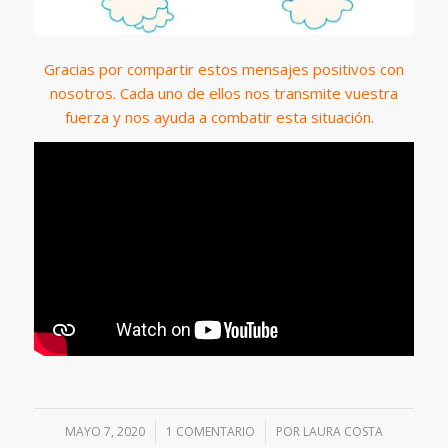
Gracias por compartir estos mensajes positivos con
nosotros. Cada uno de ellos nos transmite vuestra
fuerza y nos ayuda a combatir esta situación.
MAYO 7, 2020
/
1 COMENTARIO
/
POR
LAURA COSTA