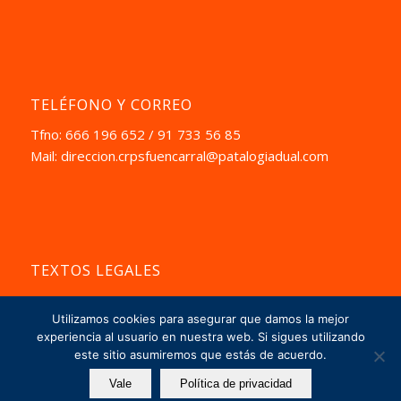
TELÉFONO Y CORREO
Tfno: 666 196 652 / 91 733 56 85
Mail:
direccion.crpsfuencarral@patalogiadual.com
TEXTOS LEGALES
Aviso Pegal
Utilizamos cookies para asegurar que damos la mejor
La Política de Privacidad
experiencia al usuario en nuestra web. Si sigues utilizando
este sitio asumiremos que estás de acuerdo.
Vale
Política de privacidad