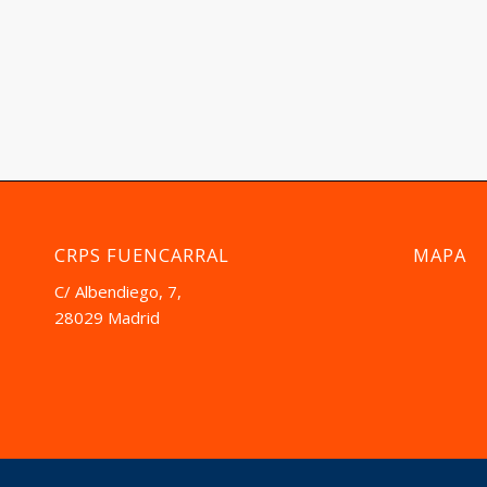
CRPS FUENCARRAL
MAPA
C/ Albendiego, 7,
28029 Madrid