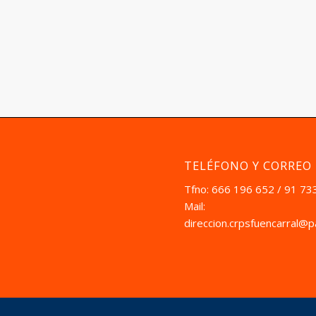
TELÉFONO Y CORREO
Tfno: 666 196 652 / 91 73
Mail:
direccion.crpsfuencarral@p