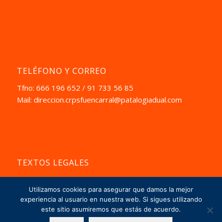
TELÉFONO Y CORREO
Tfno: 666 196 652 / 91 733 56 85
Mail:
direccion.crpsfuencarral@patalogiadual.com
TEXTOS LEGALES
Aviso Pegal
Utilizamos cookies para asegurar que damos la mejor
La Política de Privacidad
experiencia al usuario en nuestra web. Si sigues utilizando
este sitio asumiremos que estás de acuerdo.