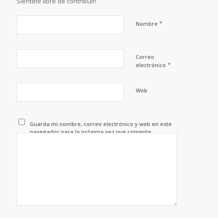
Siéntete libre de contribuir!
*
Nombre
Correo
*
electrónico
Web
Guarda mi nombre, correo electrónico y web en este
navegador para la próxima vez que comente.