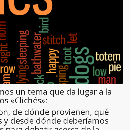
mos un tema que da lugar a la
los «Clichés»:
on, de dónde provienen, qué
os y desde dónde deberíamos
para debatir acerca de la