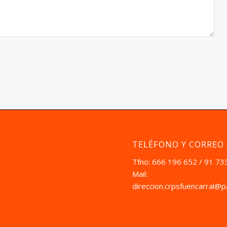
TELÉFONO Y CORREO
Tfno: 666 196 652 / 91 73
Mail:
direccion.crpsfuencarral@p