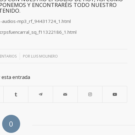
ISPONEMOS Y ENCONTRARÉIS TODO NUESTRO
TENIDO.
es-audios-mp3_rf_94431724_1.html
crpsfuencarral_sq_f11322186_1.html
ENTARIOS
/
POR
LUIS MOLINERO
 esta entrada
0