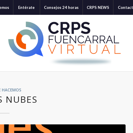
cemos
Entérate
Consejos 24 horas
CRPS NEWS
Contac
E HACEMOS
S NUBES