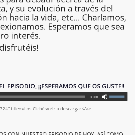
, y su evolución a través del
n hacia la vida, etc… Charlamos,
lexionamos. Esperamos que sea
ro interés.
disfrutéis!
EL EPISODIO, ¡¡ESPERAMOS QUE OS GUSTE!!
00:00
724″ title=»Los Clichés»>Ir a descargar</a>
OS CON NUESTRO EPISODIO DE HOY, ASÍ COMO