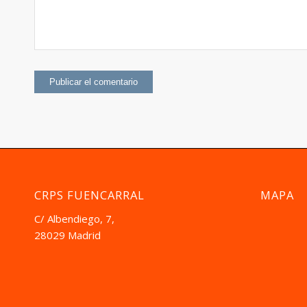
CRPS FUENCARRAL
MAPA
C/ Albendiego, 7,
28029 Madrid