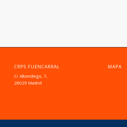
CRPS FUENCARRAL
MAPA
C/ Albendiego, 7,
28029 Madrid