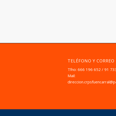
TELÉFONO Y CORREO
Tfno: 666 196 652 / 91 73
Mail:
direccion.crpsfuencarral@p