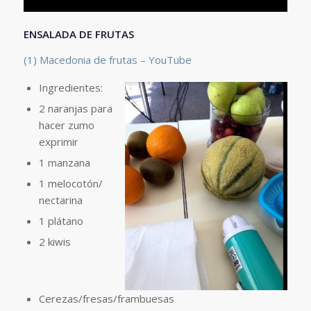
ENSALADA DE FRUTAS
(1) Macedonia de frutas – YouTube
Ingredientes:
2 naranjas para
hacer zumo
exprimir
1 manzana
1 melocotón/
nectarina
1 plátano
2 kiwis
Cerezas/fresas/frambuesas