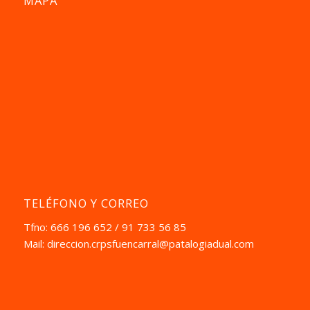
MAPA
TELÉFONO Y CORREO
Tfno: 666 196 652 / 91 733 56 85
Mail:
direccion.crpsfuencarral@patalogiadual.com