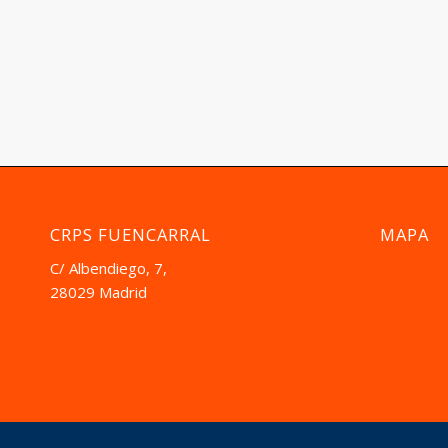
CRPS FUENCARRAL
MAPA
C/ Albendiego, 7,
28029 Madrid