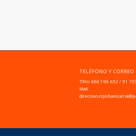
TELÉFONO Y CORREO
Tfno: 666 196 652 / 91 73
Mail:
direccion.crpsfuencarral@p