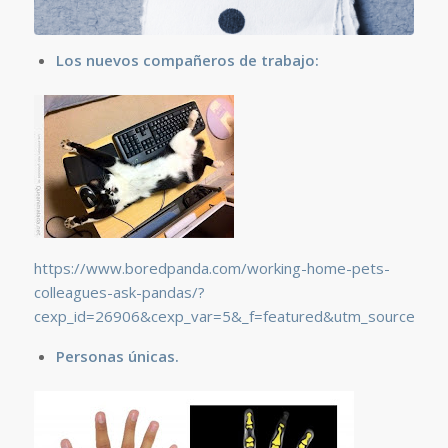
Los nuevos compañeros de trabajo:
https://www.boredpanda.com/working-home-pets-
colleagues-ask-pandas/?
cexp_id=26906&cexp_var=5&_f=featured&utm_source=go
Personas únicas.