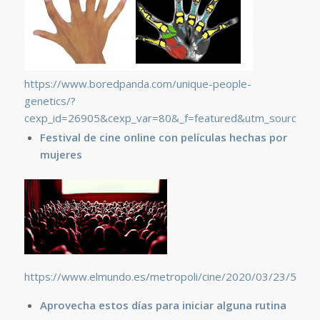
https://www.boredpanda.com/unique-people-
genetics/?
cexp_id=26905&cexp_var=80&_f=featured&utm_source=g
Festival de cine online con películas hechas por
mujeres
https://www.elmundo.es/metropoli/cine/2020/03/23/5e7
Aprovecha estos días para iniciar alguna rutina