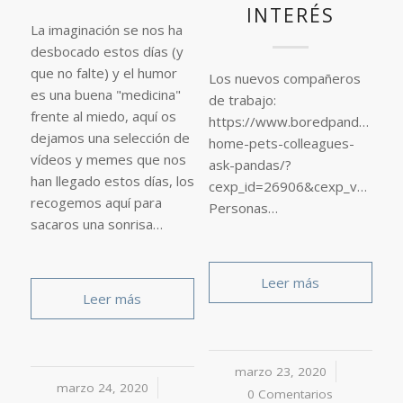
INTERÉS
La imaginación se nos ha
desbocado estos días (y
que no falte) y el humor
Los nuevos compañeros
es una buena "medicina"
de trabajo:
frente al miedo, aquí os
https://www.boredpanda.com/
dejamos una selección de
home-pets-colleagues-
vídeos y memes que nos
ask-pandas/?
han llegado estos días, los
cexp_id=26906&cexp_var=5&_
recogemos aquí para
Personas…
sacaros una sonrisa…
Leer más
Leer más
marzo 23, 2020
/
marzo 24, 2020
/
0 Comentarios