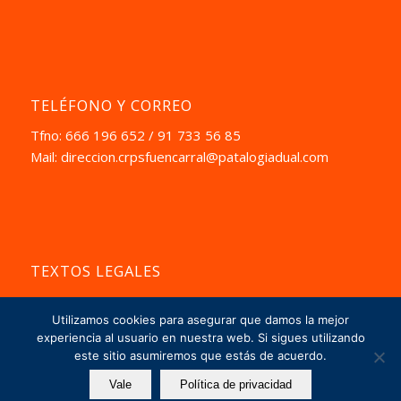
TELÉFONO Y CORREO
Tfno: 666 196 652 / 91 733 56 85
Mail:
direccion.crpsfuencarral@patalogiadual.com
TEXTOS LEGALES
Aviso Pegal
Utilizamos cookies para asegurar que damos la mejor
La Política de Privacidad
experiencia al usuario en nuestra web. Si sigues utilizando
este sitio asumiremos que estás de acuerdo.
Vale
Política de privacidad